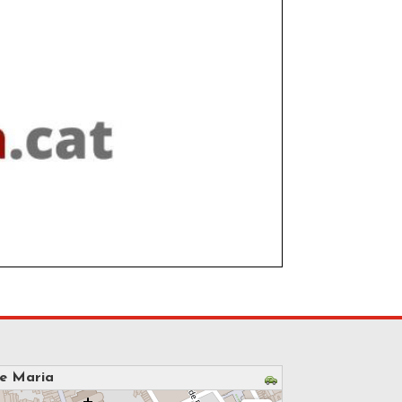
de Maria
please wait...