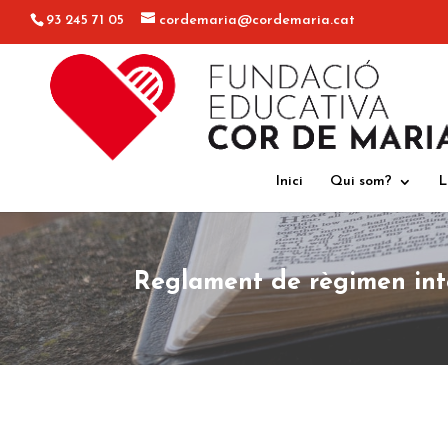
93 245 71 05
cordemaria@cordemaria.cat
Inici
Qui som?
L
Reglament de règimen int