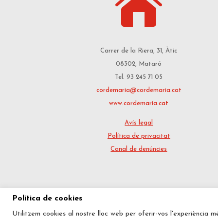

Carrer de la Riera, 31, Àtic
08302, Mataró
Tel. 93 245 71 05
cordemaria@cordemaria.cat
www.cordemaria.cat
Avís legal
Política de privacitat
Canal de denúncies
Política de cookies
Utilitzem cookies al nostre lloc web per oferir-vos l'experiència m
Copyright © 2019 Fundació Educativa Co