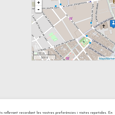
+
-
100 m
500 ft
MapsMarker
és rellevant recordant les vostres preferències i visites repetides. En
r de Maria