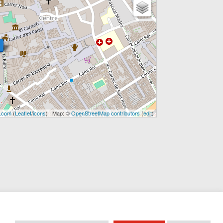
.com
(
Leaflet
/
icons
) | Map: ©
OpenStreetMap contributors
(
edit
)