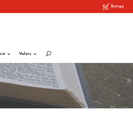
Botiga
ció
Valors