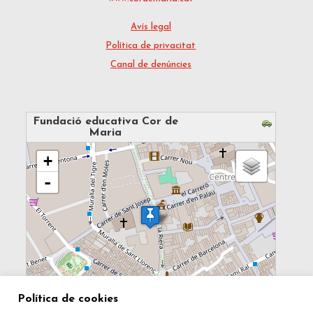
Avís legal
Política de privacitat
Canal de denúncies
Fundació educativa Cor de
Maria
loading map - please wait...
+
-
100 m
Política de cookies
MapsMarker.com
(
Leaflet
/
icons
) | Map: ©
OpenStreetMap
500 ft
contributors
(
edit
)