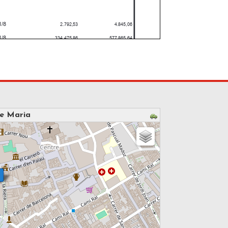
de Maria
please wait...