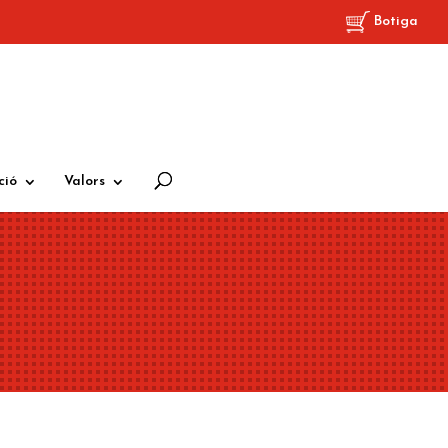
Botiga
ció
Valors