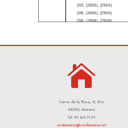

Carrer de la Riera, 31, Àtic
08302, Mataró
Tel. 93 245 71 05
cordemaria@cordemaria.cat