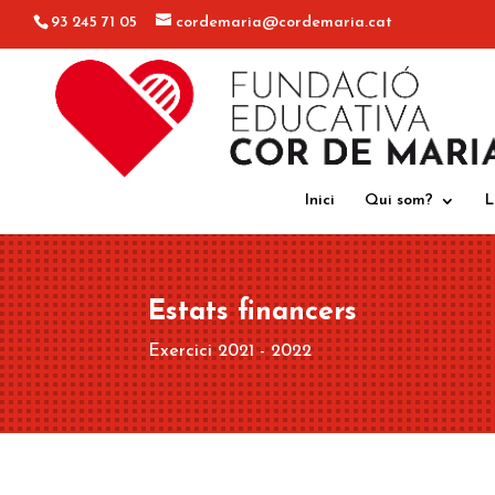
93 245 71 05
cordemaria@cordemaria.cat
Inici
Qui som?
L
Estats financers
Exercici 2021 - 2022