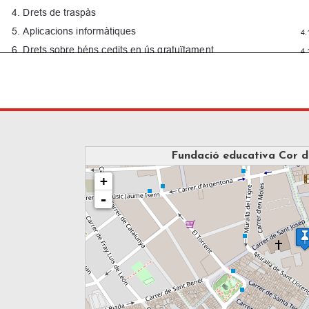
Fundació educativa Cor 
loading map - 
+
-