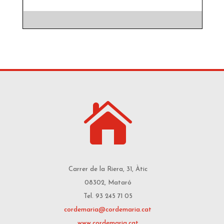

Carrer de la Riera, 31, Àtic
08302, Mataró
Tel. 93 245 71 05
cordemaria@cordemaria.cat
www.cordemaria.cat