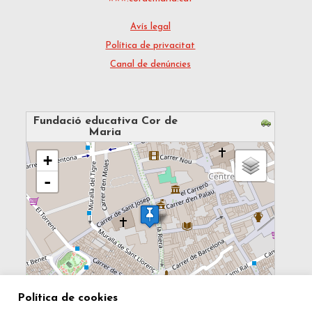
Avís legal
Política de privacitat
Canal de denúncies
Fundació educativa Cor de
Maria
loading map - please wait...
+
-
100 m
Política de cookies
MapsMarker.com
(
Leaflet
/
icons
) | Map: ©
OpenStreetMap
500 ft
contributors
(
edit
)