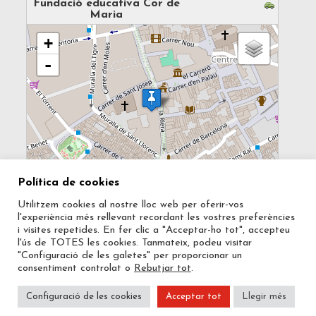
Fundació educativa Cor de
Maria
loading map - please wait...
+
-
100 m
Política de cookies
MapsMarker.com
(
Leaflet
/
icons
) | Map: ©
OpenStreetMap
500 ft
contributors
(
edit
)
Utilitzem cookies al nostre lloc web per oferir-vos
l'experiència més rellevant recordant les vostres preferències
i visites repetides. En fer clic a "Acceptar-ho tot", accepteu
l'ús de TOTES les cookies. Tanmateix, podeu visitar
"Configuració de les galetes" per proporcionar un
consentiment controlat o
Rebutjar tot
.
Copyright © 2019 Fundació Educativa Cor de
Maria
Configuració de les cookies
Acceptar tot
Llegir més
Avís legal
Cor de Maria