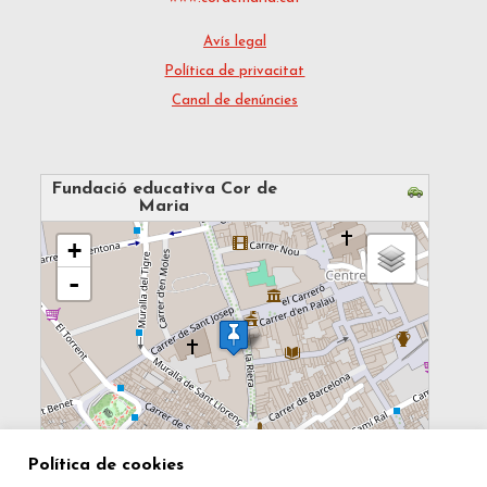
Avís legal
Política de privacitat
Canal de denúncies
Fundació educativa Cor de
Maria
loading map - please wait...
+
-
100 m
Política de cookies
MapsMarker.com
(
Leaflet
/
icons
) | Map: ©
OpenStreetMap
500 ft
contributors
(
edit
)