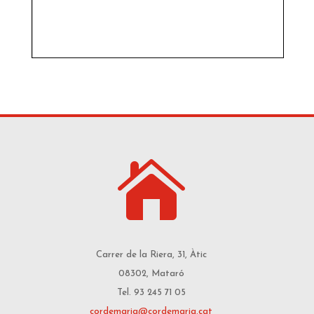

Carrer de la Riera, 31, Àtic
08302, Mataró
Tel. 93 245 71 05
cordemaria@cordemaria.cat